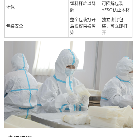
塑料杆难以降
可降解包装
环保
解
+FSC认证木材
整个包装打开
独立密封包
包装安全
后很容易被污
装，可立即打
染
开