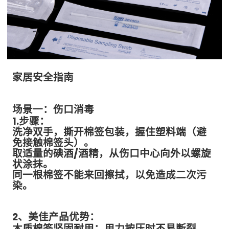
家居安全指南
场景一：伤口消毒
1.步骤：
洗净双手，撕开棉签包装，握住塑料端（避
免接触棉签头）。
取适量的碘酒/酒精，从伤口中心向外以螺旋
状涂抹。
同一根棉签不能来回擦拭，以免造成二次污
染。
2、美佳产品优势：
木质棉签坚固耐用：用力按压时不易断裂