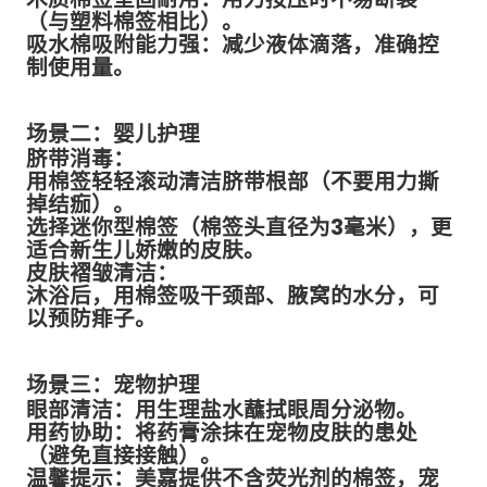
（与塑料棉签相比）。
吸水棉吸附能力强：减少液体滴落，准确控
制使用量。
场景二：婴儿护理
脐带消毒：
用棉签轻轻滚动清洁脐带根部（不要用力撕
掉结痂）。
选择迷你型棉签（棉签头直径为3毫米），更
适合新生儿娇嫩的皮肤。
皮肤褶皱清洁：
沐浴后，用棉签吸干颈部、腋窝的水分，可
以预防痱子。
场景三：宠物护理
眼部清洁：用生理盐水蘸拭眼周分泌物。
用药协助：将药膏涂抹在宠物皮肤的患处
（避免直接接触）。
温馨提示：美嘉提供不含荧光剂的棉签，宠