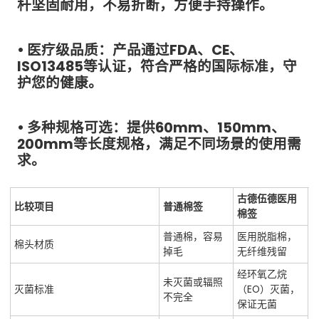
杆坚固耐用，不易折断，方便手持操作。
• 医疗级品质：产品通过FDA、CE、
ISO13485等认证，符合严格的国际标准，守
护您的健康。
• 多种规格可选：提供60mm、150mm、
200mm等长度规格，满足不同场景的使用需
求。
古德伍德医用
比较项目
普通棉签
棉签
普通棉，容易
医用脱脂棉，
棉头材质
掉毛
无纤维残留
经环氧乙烷
未灭菌或辐照
灭菌标准
（EO）灭菌，
不完全
保证无菌