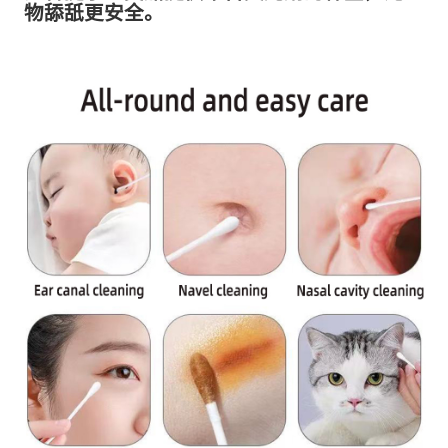
物舔舐更安全。